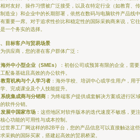
求相对友好、操作习惯被广泛接受，以及在特定行业（如教育、
统制造业）和企业中的长期部署，依然在数码与电脑软件产品线
占有重要一席。对于追求性价比和稳定性的国际采购商来说，它
往是一个务实的选择。
二、目标客户与贸易场景
作为供应商，您的潜在客户群体广泛：
.
海外中小型企业（SMEs）
：初创公司或预算有限的企业，需要
员工配备基础且高效的办公软件。
.
教育机构与个人学习者
：海外学校、培训中心或学生用户，用
教学、完成课业及个人技能提升。
.
系统集成商与分销商
：为终端客户提供成套解决方案或进行区
性的软件分销。
.
发展中国家市场
：这些地区对软件版本的迭代速度不敏感，更
重核心功能的可用性与成本控制。
通过世界工厂网这样的B2B平台，您的产品信息可以直接触达这些
寻求采购的国际买家，搭建起高效的贸易桥梁。