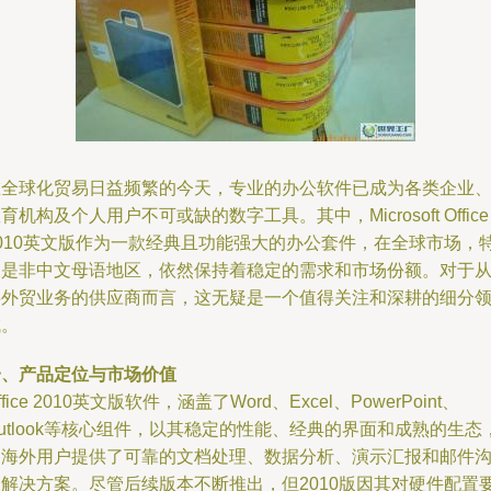
在全球化贸易日益频繁的今天，专业的办公软件已成为各类企业
育机构及个人用户不可或缺的数字工具。其中，Microsoft Office
2010英文版作为一款经典且功能强大的办公套件，在全球市场，
别是非中文母语地区，依然保持着稳定的需求和市场份额。对于
事外贸业务的供应商而言，这无疑是一个值得关注和深耕的细分
域。
一、产品定位与市场价值
ffice 2010英文版软件，涵盖了Word、Excel、PowerPoint、
utlook等核心组件，以其稳定的性能、经典的界面和成熟的生态
为海外用户提供了可靠的文档处理、数据分析、演示汇报和邮件
通解决方案。尽管后续版本不断推出，但2010版因其对硬件配置